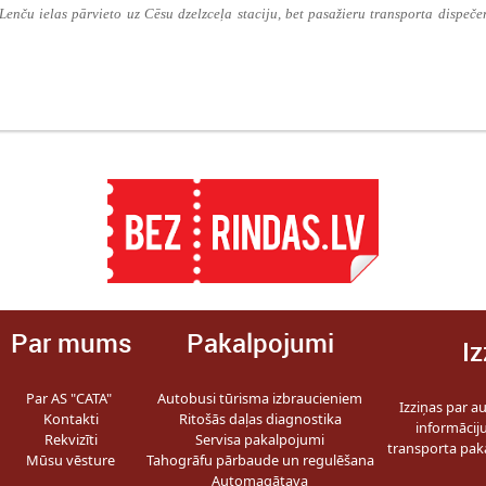
enču ielas pārvieto uz Cēsu dzelzceļa staciju, bet pasažieru transporta dispeče
Par mums
Pakalpojumi
Iz
Par AS "CATA"
Autobusi tūrisma izbraucieniem
Izziņas par a
Kontakti
Ritošās daļas diagnostika
informācij
Rekvizīti
Servisa pakalpojumi
transporta pak
Mūsu vēsture
Tahogrāfu pārbaude un regulēšana
Automagātava