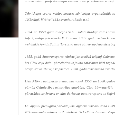
automobīlistu profesionālajos svētkos. Šiem pasākumiem nomāja 
Tehniskajos sporta veidos nozares ministrijas organizētajās 
J.Kārkliņš, V.Velvelis,J.Lasmanis, A.Baiža u.c.)
1954. un 1959. gada rudeņos ATK – šoferi strādāja ražas novā
šoferi, vadīja priekšnieks V. Kuzmins. 1959. gada rudenī ko
mehāniķis Arvīds Eglītis. Toreiz no stepē gūtiem apdegumiem boj
1955. gadā Autotransporta ministrijas sastāvā iekļauj Galveno 
bet Cēsu ceļu daļai pārceļoties uz jauno ražošanas bāzi tagad
otrajā stāvā izbūvēja kopmītnes. 1958. gadā remontzonā iekārto
Liels ATK- 9 autoparka pieaugums notiek 1959. un 1960. gados
pārnāk Celtniecības ministrijas autobāze, Cēsu būvmateriālu
pārstrādes uzņēmumu un alus darītavas autotransports un šoferi
Lai apgūtu pieaugušo pārvadājumu apjomu Limbažu zonā 1959. g
40 kravas automašīnas un 2 autobusi. Uz Celtniecības ministri