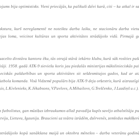
ums bija optimistisks. Vieni priecājās, ka palikuši dzīvi karā, citi – ka atkal ir s
stura, kurš nereglamentē ne noteiktu darba laiku, ne stacionāru darba vietu
ejas loma, veicinot kultūras un sporta aktivitātes strādājošo vidū. Pirmajā 
celto divstāvu kantora ēku, tās otrajā stāvā iekārto klubu, kurā sāk rosīties pa
tāji. 1958. gadā ATK-9 sieviešu koris jau piedalās ministrijas mākslinieciskās p
ieciskās pašdarbības un sporta aktivitātes sit sešdesmitajos gados, kad ar at
utbola komanda. Visā Vidzemē populārs bija ATK-9 deju orķestris, kurā aizrautīg
s, L.Kivlenieks, K.Jēkabsons, V.Pavlovs, A.Mihailovs, G.Treščenko, J.Lazdiņš u.c.).
 futbolistus, gan mūziķus izbraukumos allaž pavadīja kupls savējo atbalstītāju pu
tviju, Lietuvu, Igauniju. Braucieni uz teātra izrādēm, dzērvenēs, zemledus makšķer
ā strādājošo kopā sanākšana maijā un oktobra mēnešos – darba veterānu godin