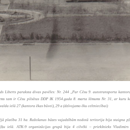
rds Liberts paraksta divas pavēles: Nr. 244 ,,Par Cēsu 9. autotransporta kantor
irms tam ir Cēsu pilsētas DDP IK 1954.gada 8. marta lēmums Nr. 31, ar kuru 
lda ielā 27 (kantora ēkas būvei), 29 a (dzīvojamo ēku celtniecībai)
ējā platība 31 ha. Ražošanas bāzes vajadzībām nodotā teritorija bija staigna pļ
ķu ielā. ATK-9 organizācijas grupā bija 4 cilvēki – priekšnieks Vladimirs