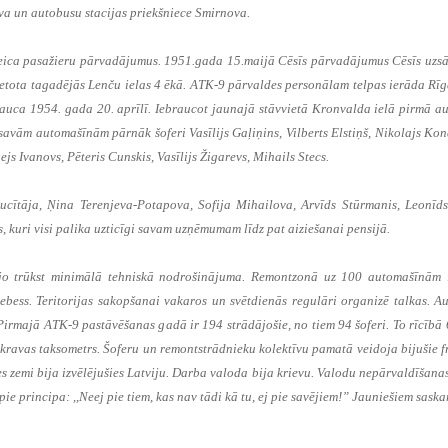
va un autobusu stacijas priekšniece Smirnova.
veica pasažieru pārvadājumus. 1951.gada 15.maijā Cēsīs pārvadājumus Cēsīs uzsā
vietota tagadējās Lenču ielas 4 ēkā. ATK-9 pārvaldes personālam telpas ierāda Rīg
auca 1954. gada 20. aprīlī. Iebraucot jaunajā stāvvietā Kronvalda ielā pirmā a
savām automašīnām pārnāk šoferi Vasīlijs Gaļiņins, Vilberts Elstiņš, Nikolajs Ko
s Ivanovs, Pēteris Cunskis, Vasīlijs Žigarevs, Mihails Stecs.
cītāja, Ņina Terenjeva-Potapova, Sofija Mihailova, Arvīds Stūrmanis, Leonīds
, kuri visi palika uzticīgi savam uzņēmumam līdz pat aiziešanai pensijā.
 jo trūkst minimālā tehniskā nodrošinājuma. Remontzonā uz 100 automašīnām i
 debess. Teritorijas sakopšanai vakaros un svētdienās regulāri organizē talkas. 
irmajā ATK-9 pastāvēšanas gadā ir 194 strādājošie, no tiem 94 šoferi. To rīcībā
 kravas taksometrs. Šoferu un remontstrādnieku kolektīvu pamatā veidoja bijušie f
s zemi bija izvēlējušies Latviju. Darba valoda bija krievu. Valodu nepārvaldīšanas
ie principa: ,,Neej pie tiem, kas nav tādi kā tu, ej pie savējiem!” Jauniešiem saska