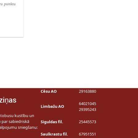
ru punktu
Cēsu AO
29163880
ziņas
64021045
Limbažu AO
29395243
utobusu kustību un
u par sabiedriskā
Siguldas fil.
25445573
alpojumu sniegšanu:
Saulkrastu fil.
67951551