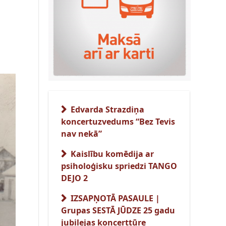
Edvarda Strazdiņa
koncertuzvedums “Bez Tevis
nav nekā”
Kaislību komēdija ar
psiholoģisku spriedzi TANGO
DEJO 2
IZSAPŅOTĀ PASAULE |
Grupas SESTĀ JŪDZE 25 gadu
jubilejas koncerttūre