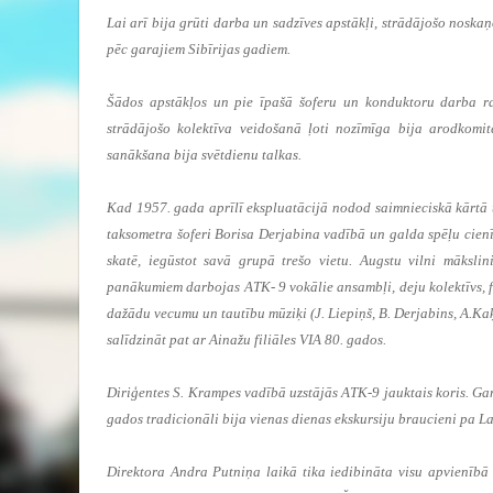
Lai arī bija grūti darba un sadzīves apstākļi, strādājošo noskaņoj
pēc garajiem Sibīrijas gadiem.
Šādos apstākļos un pie īpašā šoferu un konduktoru darba rak
strādājošo kolektīva veidošanā ļoti nozīmīga bija arodkomit
sanākšana bija svētdienu talkas.
Kad 1957. gada aprīlī ekspluatācijā nodod saimnieciskā kārtā uz
taksometra šoferi Borisa Derjabina vadībā un galda spēļu cienī
skatē, iegūstot savā grupā trešo vietu. Augstu vilni mākslin
panākumiem darbojas ATK- 9 vokālie ansambļi, deju kolektīvs, f
dažādu vecumu un tautību mūziķi (J. Liepiņš, B. Derjabins, A.Kaķi
salīdzināt pat ar Ainažu filiāles VIA 80. gados.
Diriģentes S. Krampes vadībā uzstājās ATK-9 jauktais koris. Gan
gados tradicionāli bija vienas dienas ekskursiju braucieni pa La
Direktora Andra Putniņa laikā tika iedibināta visu apvienīb