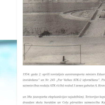
1954. gada 2. aprīlī toreizējais autotransporta ministrs Edua
izveidošanu” un Nr. 245 ,,Par Valkas ATK-2 izformēšanu”. P
saimniecības nodaļa ATK rīcībā nodod 3 zemes gabalus A. Kronva
un 38a (autoparka ekspluatācijas vajadzībām). Teritorijas kop
draudzes skolu barakām un Ceļu pārvaldes saimniecību Kaļ