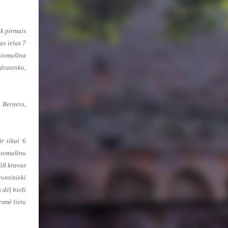
k pirmais
as ielas 7
utomašīna
ndratenko,
 Berņevs,
r tikai 6
Automašīnu
 68 kravas
rontinieki
 dēļ bieži
rsmē lietu