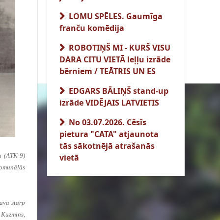
LOMU SPĒLES. Gaumīga
franču komēdija
ROBOTIŅŠ MI - KURŠ VISU
DARA CITU VIETĀ leļļu izrāde
bērniem / TEĀTRIS UN ES
EDGARS BĀLIŅŠ stand-up
izrāde VIDĒJAIS LATVIETIS
No 03.07.2026. Cēsīs
pietura "CATA" atjaunota
tās sākotnējā atrašanās
a (ATK-9)
vietā
komunālās
ava starp
 Kuzmins,