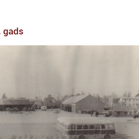
. gads