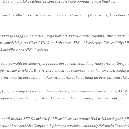
iespējami plašākās telpas un koncertēt aicināja populārus māksliniekus.
sacensībās AK-9 sportisti vienmēr bija uzvarētāju vidū (M.Volksons, Ā. Gobiņš,
kšanā jaunapgūtajās zemēs Altaja novadā. Pirmajā reizē kolonna, kurā bija arī
lonu komplektēja no Cēsu ATK–9 un Valmieras ATK –17 šoferiem. Tās vadītājs bi
ā aizgāja viens ATK –9 šoferis.
ceļu pārvaldi un ministrijas jaunais nosaukums kļūst Autotransporta un šoseju m
ējā Valmieras ielā ATK- 9 rīcībā nonāca tās remontzona un kantora ēka Kaļķu ie
 profilaktoriju autobusu un taksometru parka apkalpošanai un pieslēdz centrālai 
, kad, pievienojot resoru autotransportu koplietošanas autosaimniecībām, ATK-9
 rūpnīcas, Tūjas ķieģeļfabrikas, Limbažu un Cēsu rajonu pienotavu, rūpkombinā
.
adā izveido ATK-9 Limbažu filiāli ar 26 kravas automašīnām. Nākamā gadā filiā
jas autobāzes garāžām Gaujas ielā pārceļas autobusu kolonna(priekšnieks Teodors 