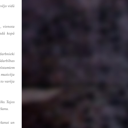
avējo vidū
, vienota
gadā kopā
šdarbnieki
ašdarbības
zīstamiem
i muzicēja
 to varēja
lks. Tajos
ēšanu.
āšanai un