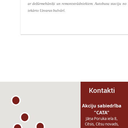
ar dežūrmehāniķi un remontstrādniekiem. Autobusu staciju no L
iekārto Uzvaras bulvārī.
Kontakti
Akciju sabiedrība
"CATA"
Jāņa Poruka iela 8,
Cēsis, Cēsu novads,