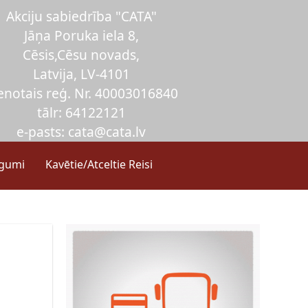
Akciju sabiedrība "CATA"
Jāņa Poruka iela 8,
Cēsis,Cēsu novads,
Latvija, LV-4101
enotais reģ. Nr. 40003016840
tālr: 64122121
e-pasts: cata@cata.lv
egumi
Kavētie/Atceltie Reisi