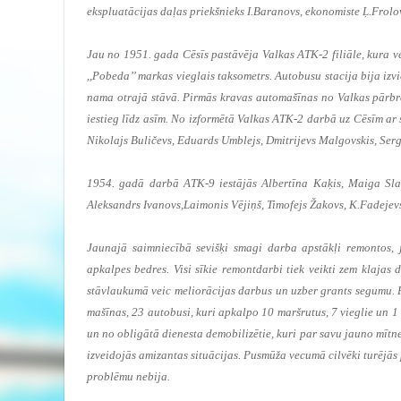
ekspluatācijas daļas priekšnieks I.Baranovs, ekonomiste Ļ.Frolo
Jau no 1951. gada Cēsīs pastāvēja Valkas ATK-2 filiāle, kura 
,,Pobeda’’ markas vieglais taksometrs. Autobusu stacija bija iz
nama otrajā stāvā. Pirmās kravas automašīnas no Valkas pārbr
iestieg līdz asīm. No izformētā Valkas ATK-2 darbā uz Cēsīm ar 
Nikolajs Buličevs, Eduards Umblejs, Dmitrijevs Malgovskis, Sergej
1954. gadā darbā ATK-9 iestājās Albertīna Kaķis, Maiga Slau
Aleksandrs Ivanovs,Laimonis Vējiņš, Timofejs Žakovs, K.Fadejevs
Jaunajā saimniecībā sevišķi smagi darba apstākļi remontos,
apkalpes bedres. Visi sīkie remontdarbi tiek veikti zem klajas
stāvlaukumā veic meliorācijas darbus un uzber grants segumu. P
mašīnas, 23 autobusi, kuri apkalpo 10 maršrutus, 7 vieglie un 1
un no obligātā dienesta demobilizētie, kuri par savu jauno mītne
izveidojās amizantas situācijas. Pusmūža vecumā cilvēki turējās p
problēmu nebija.