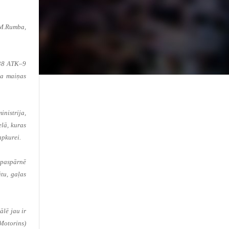
 M.Rumba,
 38 ATK–9
ja maiņas
inistrija,
lā, kuras
apkurei.
 paspārnē
tu, gaļas
lē jau ir
Motorins)