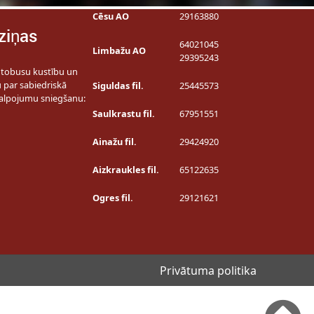
Cēsu AO
29163880
ziņas
64021045
Limbažu AO
29395243
utobusu kustību un
u par sabiedriskā
Siguldas fil.
25445573
alpojumu sniegšanu:
Saulkrastu fil.
67951551
Ainažu fil.
29424920
Aizkraukles fil.
65122635
Ogres fil.
29121621
Privātuma politika