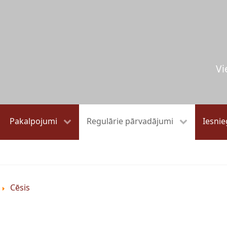
Vi
Pakalpojumi
Regulārie pārvadājumi
Iesni
Cēsis