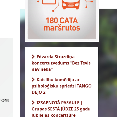
Edvarda Strazdiņa
koncertuzvedums “Bez Tevis
nav nekā”
Kaislību komēdija ar
psiholoģisku spriedzi TANGO
DEJO 2
IZSAPŅOTĀ PASAULE |
Grupas SESTĀ JŪDZE 25 gadu
jubilejas koncerttūre