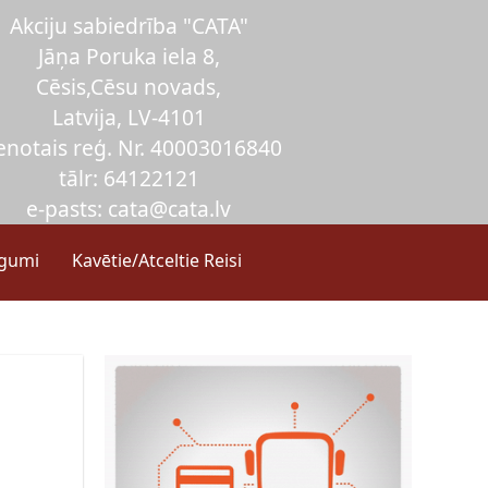
Akciju sabiedrība "CATA"
Jāņa Poruka iela 8,
Cēsis,Cēsu novads,
Latvija, LV-4101
enotais reģ. Nr. 40003016840
tālr: 64122121
e-pasts: cata@cata.lv
egumi
Kavētie/Atceltie Reisi