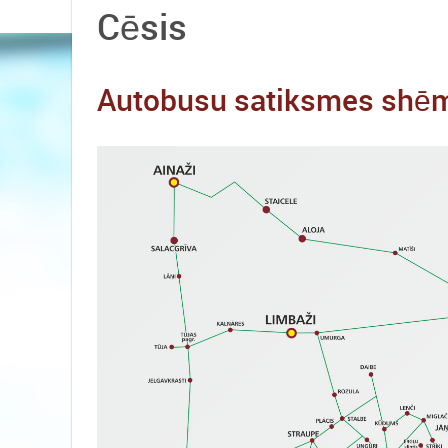
Cēsis
Autobusu satiksmes shē