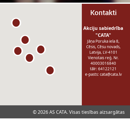
Kontakti
Akciju sabiedrība
"CATA"
Jāņa Poruka iela 8,
Cēsis, Cēsu novads,
Latvija, LV-4101
Vienotais reģ. Nr.
40003016840
tālr: 64122121
e-pasts:
cata@cata.lv
© 2026 AS CATA. Visas tiesības aizsargātas