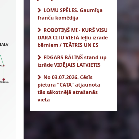
LOMU SPĒLES. Gaumīga
franču komēdija
ROBOTIŅŠ MI - KURŠ VISU
DARA CITU VIETĀ leļļu izrāde
bērniem / TEĀTRIS UN ES
EDGARS BĀLIŅŠ stand-up
izrāde VIDĒJAIS LATVIETIS
No 03.07.2026. Cēsīs
pietura "CATA" atjaunota
tās sākotnējā atrašanās
vietā