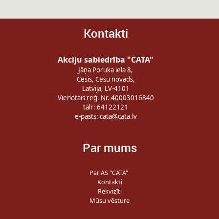
Kontakti
Akciju sabiedrība "CATA"
Jāņa Poruka iela 8,
Cēsis, Cēsu novads,
Latvija, LV-4101
Vienotais reģ. Nr. 40003016840
tālr: 64122121
e-pasts:
cata@cata.lv
Par mums
Par AS "CATA"
Kontakti
Rekvizīti
Mūsu vēsture