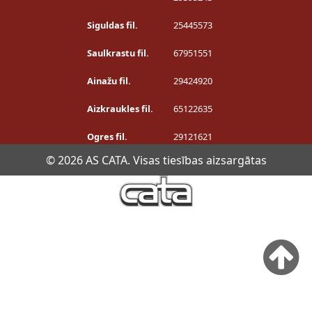
Siguldas fil.
25445573
Saulkrastu fil.
67951551
Ainažu fil.
29424920
Aizkraukles fil.
65122635
Ogres fil.
29121621
© 2026 AS CATA. Visas tiesības aizsargātas
Privātuma politika
Šī tīmekļa vietne izmanto sīkdatnes. Piekrītot sīkdatņu
izmantošanai, tiks nodrošināta tīmekļa vietnes optimāla