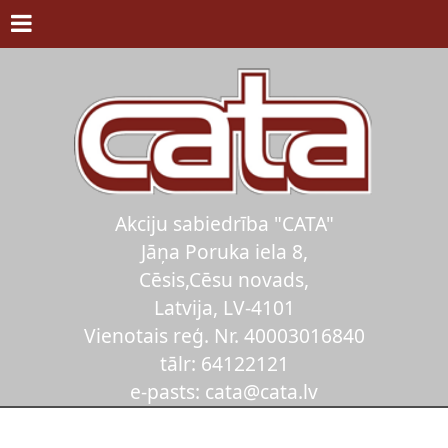
Akciju sabiedrība "CATA"
Jāņa Poruka iela 8,
Cēsis,Cēsu novads,
Latvija, LV-4101
Vienotais reģ. Nr. 40003016840
tālr: 64122121
e-pasts: cata@cata.lv