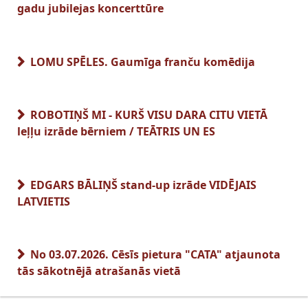
gadu jubilejas koncerttūre
LOMU SPĒLES. Gaumīga franču komēdija
ROBOTIŅŠ MI - KURŠ VISU DARA CITU VIETĀ
leļļu izrāde bērniem / TEĀTRIS UN ES
EDGARS BĀLIŅŠ stand-up izrāde VIDĒJAIS
LATVIETIS
No 03.07.2026. Cēsīs pietura "CATA" atjaunota
tās sākotnējā atrašanās vietā