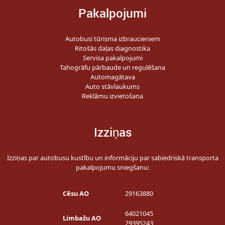
Pakalpojumi
Autobusi tūrisma izbraucieniem
Ritošās daļas diagnostika
Servisa pakalpojumi
Tahogrāfu pārbaude un regulēšana
Automagātava
Auto stāvlaukums
Reklāmu izvietošana
Izziņas
Izziņas par autobusu kustību un informāciju par sabiedriskā transporta
pakalpojumu sniegšanu:
Cēsu AO
29163880
64021045
Limbažu AO
29395243